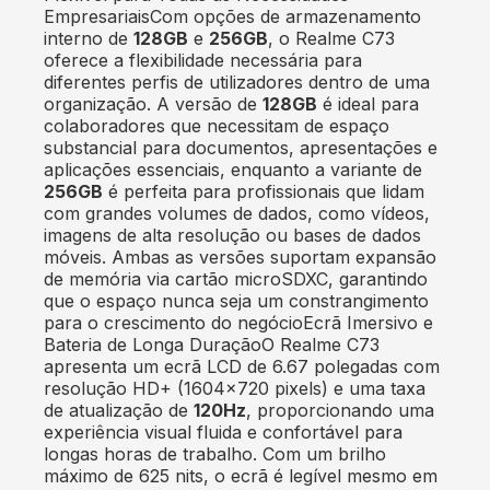
EmpresariaisCom opções de armazenamento
interno de
128GB
e
256GB
, o Realme C73
oferece a flexibilidade necessária para
diferentes perfis de utilizadores dentro de uma
organização. A versão de
128GB
é ideal para
colaboradores que necessitam de espaço
substancial para documentos, apresentações e
aplicações essenciais, enquanto a variante de
256GB
é perfeita para profissionais que lidam
com grandes volumes de dados, como vídeos,
imagens de alta resolução ou bases de dados
móveis. Ambas as versões suportam expansão
de memória via cartão microSDXC, garantindo
que o espaço nunca seja um constrangimento
para o crescimento do negócioEcrã Imersivo e
Bateria de Longa DuraçãoO Realme C73
apresenta um ecrã LCD de 6.67 polegadas com
resolução HD+ (1604x720 pixels) e uma taxa
de atualização de
120Hz
, proporcionando uma
experiência visual fluida e confortável para
longas horas de trabalho. Com um brilho
máximo de 625 nits, o ecrã é legível mesmo em