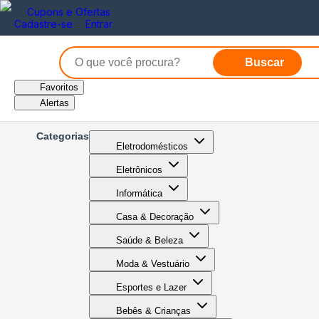
Cupons e Ofertas
Cadastre-se
Entrar
Buscar
Favoritos
Alertas
Categorias
Eletrodomésticos
Eletrônicos
Informática
Casa & Decoração
Saúde & Beleza
Moda & Vestuário
Esportes e Lazer
Bebês & Crianças