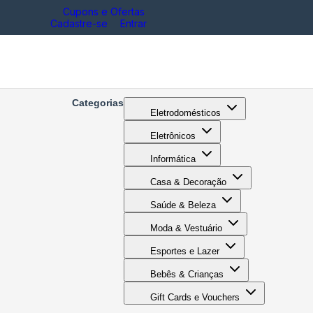
Cupons e Ofertas
Cadastre-se
Entrar
Categorias
Eletrodomésticos
Eletrônicos
Informática
Casa & Decoração
Saúde & Beleza
Moda & Vestuário
Esportes e Lazer
Bebês & Crianças
Gift Cards e Vouchers