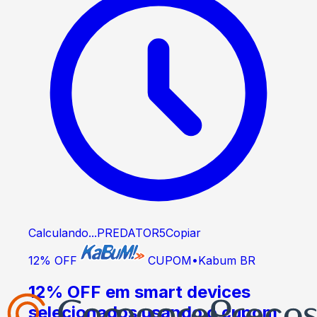
Calculando...
PREDATOR5
Copiar
12% OFF
CUPOM
•
Kabum BR
12% OFF em smart devices
selecionados usando o cupom