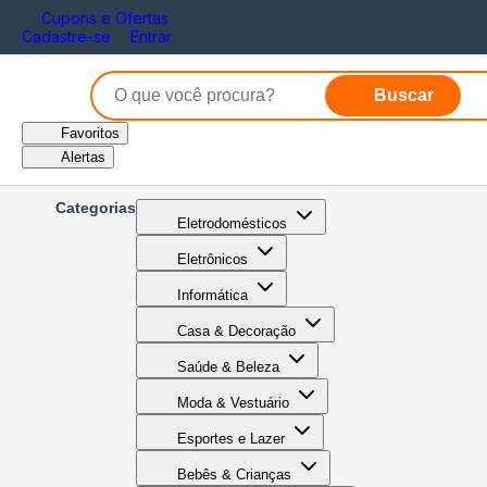
Cupons e Ofertas
Cadastre-se
Entrar
Buscar
Favoritos
Alertas
Categorias
Eletrodomésticos
Eletrônicos
Informática
Casa & Decoração
Saúde & Beleza
Moda & Vestuário
Esportes e Lazer
Bebês & Crianças