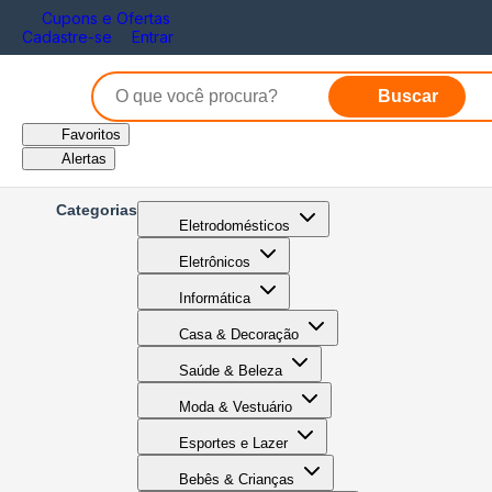
Cupons e Ofertas
Cadastre-se
Entrar
Buscar
Favoritos
Alertas
Categorias
Eletrodomésticos
Eletrônicos
Informática
Casa & Decoração
Saúde & Beleza
Moda & Vestuário
Esportes e Lazer
Bebês & Crianças