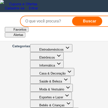
Cupons e Ofertas
Cadastre-se
Entrar
Buscar
Favoritos
Alertas
Categorias
Eletrodomésticos
Eletrônicos
Informática
Casa & Decoração
Saúde & Beleza
Moda & Vestuário
Esportes e Lazer
Bebês & Crianças