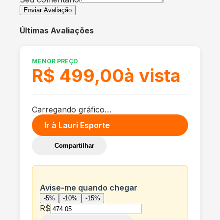
Enviar Avaliação
Últimas Avaliações
MENOR PREÇO
R$ 499,00
à vista
Carregando gráfico…
Ir à
Lauri Esporte
Compartilhar
Avise-me quando chegar
-5%
-10%
-15%
R$