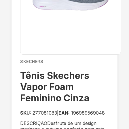
SKECHERS
Tênis Skechers
Vapor Foam
Feminino Cinza
SKU:
277081083
|
EAN:
196989569048
DESCRIÇÃODesfrute de um design
moderno e máximo conforto com este