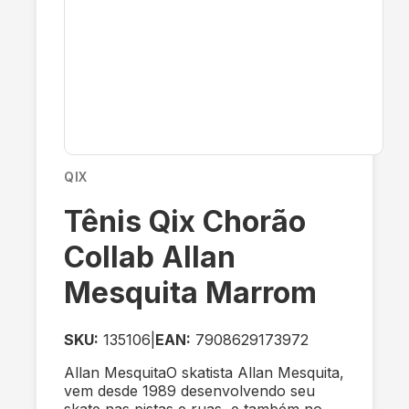
QIX
Tênis Qix Chorão
Collab Allan
Mesquita Marrom
SKU:
135106
|
EAN:
7908629173972
Allan MesquitaO skatista Allan Mesquita,
vem desde 1989 desenvolvendo seu
skate nas pistas e ruas, e também no