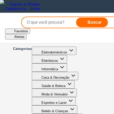
Cupons e Ofertas
Cadastre-se
Entrar
Buscar
Favoritos
Alertas
Categorias
Eletrodomésticos
Eletrônicos
Informática
Casa & Decoração
Saúde & Beleza
Moda & Vestuário
Esportes e Lazer
Bebês & Crianças