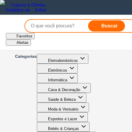
Cupons e Ofertas
Cadastre-se
Entrar
Buscar
Favoritos
Alertas
Categorias
Eletrodomésticos
Eletrônicos
Informática
Casa & Decoração
Saúde & Beleza
Moda & Vestuário
Esportes e Lazer
Bebês & Crianças