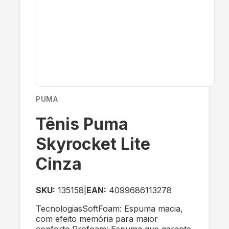
PUMA
Tênis Puma
Skyrocket Lite
Cinza
SKU:
135158
|
EAN:
4099686113278
TecnologiasSoftFoam: Espuma macia,
com efeito memória para maior
conforto.Profoam: Espuma que garante