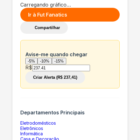
Carregando gráfico…
Ir à
Fut Fanatics
Compartilhar
Avise-me quando chegar
-5%
-10%
-15%
R$
Criar Alerta (R$ 237,41)
Departamentos Principais
Eletrodomésticos
Eletrônicos
Informática
Casa e Decoração