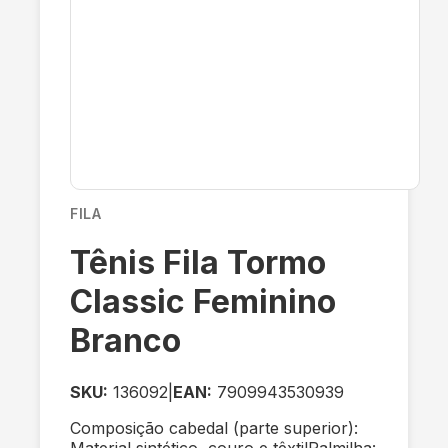
FILA
Tênis Fila Tormo
Classic Feminino
Branco
SKU:
136092
|
EAN:
7909943530939
Composição cabedal (parte superior):
Material sintético, couro e têxtilPalmilha: