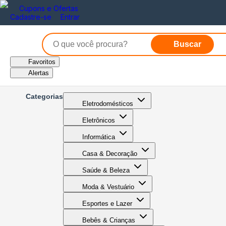
Cupons e Ofertas
Cadastre-se
Entrar
Buscar
Favoritos
Alertas
Categorias
Eletrodomésticos
Eletrônicos
Informática
Casa & Decoração
Saúde & Beleza
Moda & Vestuário
Esportes e Lazer
Bebês & Crianças