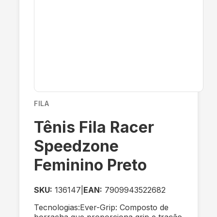
FILA
Tênis Fila Racer
Speedzone
Feminino Preto
SKU:
136147
|
EAN:
7909943522682
Tecnologias:Ever-Grip: Composto de
borracha que proporciona grip e tração