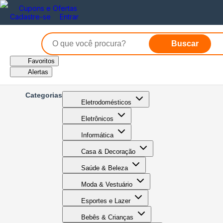
Cupons e Ofertas
Cadastre-se
Entrar
Buscar
Favoritos
Alertas
Categorias
Eletrodomésticos
Eletrônicos
Informática
Casa & Decoração
Saúde & Beleza
Moda & Vestuário
Esportes e Lazer
Bebês & Crianças