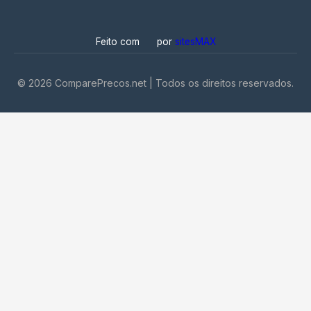
Feito com
por
sitesMAX
©
2026
ComparePrecos.net | Todos os direitos reservados.