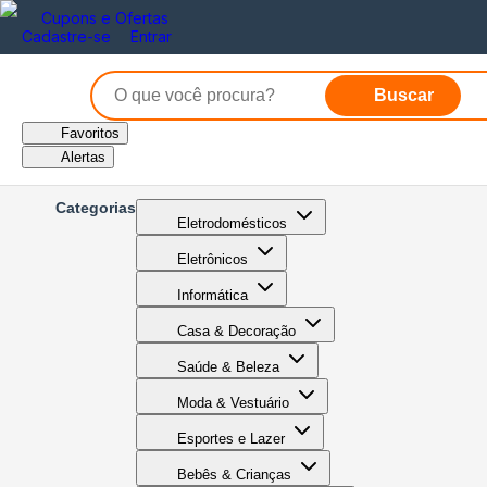
Cupons e Ofertas
Cadastre-se
Entrar
Buscar
Favoritos
Alertas
Categorias
Eletrodomésticos
Eletrônicos
Informática
Casa & Decoração
Saúde & Beleza
Moda & Vestuário
Esportes e Lazer
Bebês & Crianças