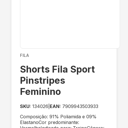
FILA
Shorts Fila Sport
Pinstripes
Feminino
SKU:
134026
|
EAN:
7909943503933
Composição: 91% Poliamida e 09%
ElastanoCor predominante:
VermelhaIndicado para: TreinoGênero: