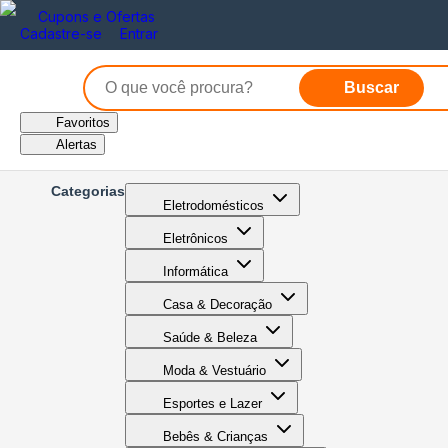
Cupons e Ofertas
Cadastre-se
Entrar
Buscar
Favoritos
Alertas
Categorias
Eletrodomésticos
Eletrônicos
Informática
Casa & Decoração
Saúde & Beleza
Moda & Vestuário
Esportes e Lazer
Bebês & Crianças