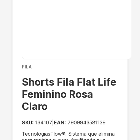
FILA
Shorts Fila Flat Life
Feminino Rosa
Claro
SKU:
134107
|
EAN:
7909943581139
TecnologiasFlow®: Sistema que elimina
com rapidez o suor, facilitando sua