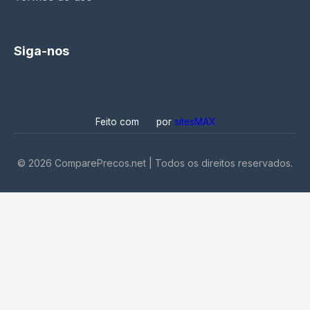
Siga-nos
Feito com
por
sitesMAX
©
2026
ComparePrecos.net | Todos os direitos reservados.