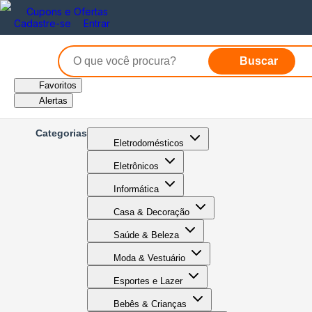
Cupons e Ofertas
Cadastre-se
Entrar
Buscar
Favoritos
Alertas
Categorias
Eletrodomésticos
Eletrônicos
Informática
Casa & Decoração
Saúde & Beleza
Moda & Vestuário
Esportes e Lazer
Bebês & Crianças