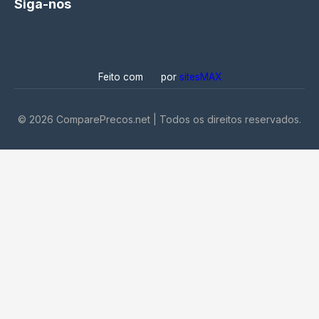
Siga-nos
Feito com
por
sitesMAX
©
2026
ComparePrecos.net | Todos os direitos reservados.