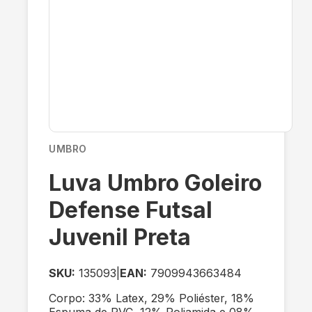
UMBRO
Luva Umbro Goleiro
Defense Futsal
Juvenil Preta
SKU:
135093
|
EAN:
7909943663484
Corpo: 33% Latex, 29% Poliéster, 18%
Espuma de PVC, 12% Poliamida e 08%