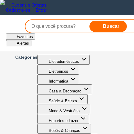
Cupons e Ofertas
Cadastre-se
Entrar
Buscar
Favoritos
Alertas
Categorias
Eletrodomésticos
Eletrônicos
Informática
Casa & Decoração
Saúde & Beleza
Moda & Vestuário
Esportes e Lazer
Bebês & Crianças