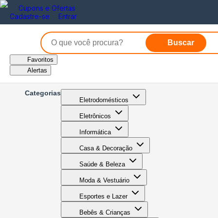
Cupons e Ofertas
Cadastre-se
Entrar
Buscar
Favoritos
Alertas
Categorias
Eletrodomésticos
Eletrônicos
Informática
Casa & Decoração
Saúde & Beleza
Moda & Vestuário
Esportes e Lazer
Bebês & Crianças