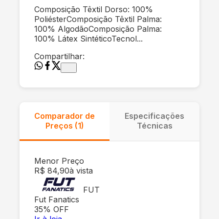
Composição Têxtil Dorso: 100%
PoliésterComposição Têxtil Palma:
100% AlgodãoComposição Palma:
100% Látex SintéticoTecnol...
Compartilhar:
Comparador de
Especificações
Preços (
1
)
Técnicas
Menor Preço
R$ 84,90
à vista
FUT
Fut Fanatics
35
% OFF
Ir à loja