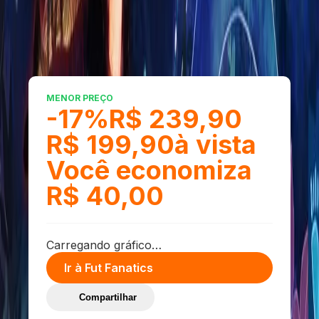
Seu comentário
Enviar Avaliação
Últimas Avaliações
MENOR PREÇO
-
17
%
R$ 239,90
R$ 199,90
à vista
Você economiza
R$ 40,00
Carregando gráfico…
Ir à
Fut Fanatics
Compartilhar