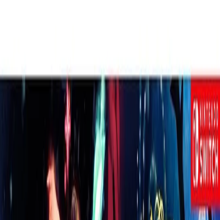
Compartilhar:
Comparador de
Especificações
Preços (
1
)
Técnicas
Menor Preço
R$ 199,90
à vista
FUT
Fut Fanatics
17
% OFF
Ir à loja
Histórico de Preços