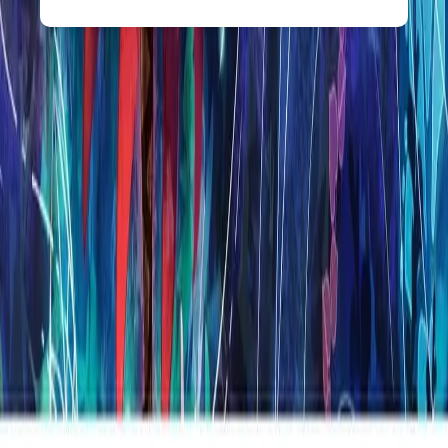
Opções de Presente
INCOMM
Gift Card Digital Riot Valorant R$50,00
R$
R$ 50,00
INCOMM
Gift Card Digital McAfee Plus Premium
Individual R$149,90
R$
R$ 149,90
INCOMM
Gift Card Digital McAfee Total Protection 5
Dispositivos R$79,90
R$
R$ 79,90
INCOMM