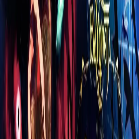
Carregando histórico…
Descrição do Produto
Contém: 1 tábua e 3 utensílios
personalizadosDimensões aproximadas tábua (L
x C x A): 32 x 19 x 2Dimensões aproximadas
utensílios (L x C x A): 5 x 12 x 3Composição
lâminas: 100% Aço InoxComposição tábua:
100% MadeiraPeso aproximado: 580gFixação:
ImãClube: JuventusOrigem: Nacional
Avaliações dos Usuários
Deixe sua avaliação
Qual a sua nota?