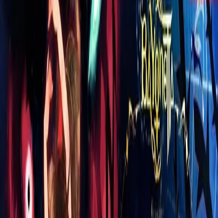
Histórico de Preços
Carregando histórico…
Descrição do Produto
Contém: 2 peças em diferesntes tons de azul
Composição: 87% Poliéster e 13% Elastano
Composição externa: 100% Poliéster Indicado
para: Treino Gênero: Feminino Origem: Nacional
Manga: Regata Gola: Careca Dimensões
aproximadas (A x L): P: 63 x 39 cm M: 65 x 41
cm G: 67 x 43 cm GG: 69 x 45 cm
Avaliações dos Usuários
Deixe sua avaliação
Qual a sua nota?