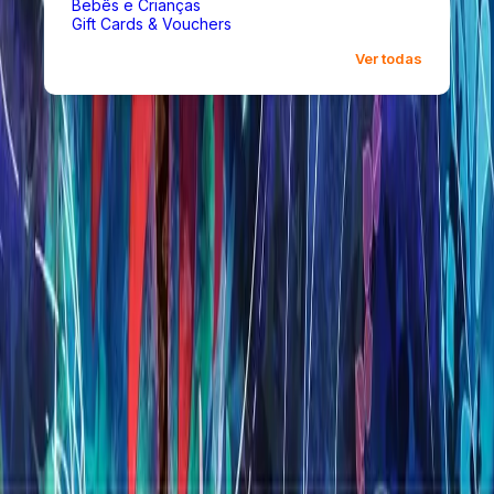
Bebês e Crianças
Gift Cards & Vouchers
Ver todas
Opções de Presente
INCOMM
Gift Card Digital Riot Valorant R$50,00
R$
R$ 50,00
INCOMM
Gift Card Digital McAfee Plus Premium
Individual R$149,90
R$
R$ 149,90
INCOMM
Gift Card Digital McAfee Total Protection 5
Dispositivos R$79,90