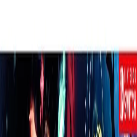
Elastano Composição externa: 100%
Poliéster ...
Compartilhar:
Comparador de
Especificações
Preços (
1
)
Técnicas
Menor Preço
R$ 34,90
à vista
FUT
Fut Fanatics
81
% OFF
Ir à loja