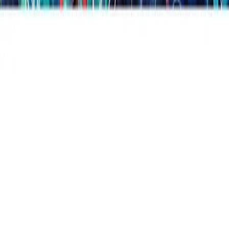
R$
R$ 79,90
INCOMM
Gift Card Digital McAfee Total Protection 1
Dispositivo R$49,90
R$
R$ 49,90
INCOMM
Gift Card Digital Nintendo Bravely Default II
R$349,00
R$
R$ 349,00
INCOMM
Gift Card Digital Nintendo Xenoblade
Chronicles 2: Definitive Edition R$349,00
R$
R$ 349,00
INCOMM