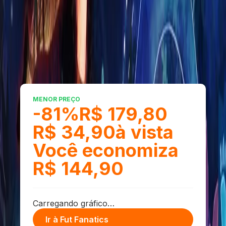
Seu comentário
Enviar Avaliação
Últimas Avaliações
MENOR PREÇO
-
81
%
R$ 179,80
R$ 34,90
à vista
Você economiza
R$ 144,90
Carregando gráfico…
Ir à
Fut Fanatics