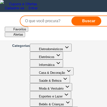
Cupons e Ofertas
Cadastre-se
Entrar
Buscar
Favoritos
Alertas
Categorias
Eletrodomésticos
Eletrônicos
Informática
Casa & Decoração
Saúde & Beleza
Moda & Vestuário
Esportes e Lazer
Bebês & Crianças