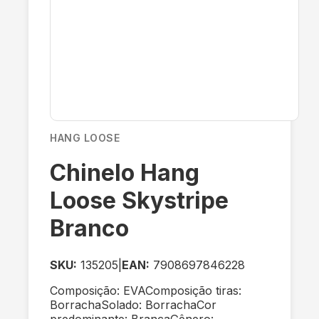
HANG LOOSE
Chinelo Hang
Loose Skystripe
Branco
SKU:
135205
|
EAN:
7908697846228
Composição: EVAComposição tiras:
BorrachaSolado: BorrachaCor
predominante: BrancaGênero: