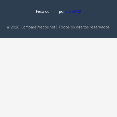
Feito com
por
sitesMAX
©
2026
ComparePrecos.net | Todos os direitos reservados.