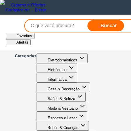
Cupons e Ofertas
Cadastre-se
Entrar
Buscar
Favoritos
Alertas
Categorias
Eletrodomésticos
Eletrônicos
Informática
Casa & Decoração
Saúde & Beleza
Moda & Vestuário
Esportes e Lazer
Bebês & Crianças