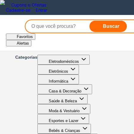
Cupons e Ofertas
Cadastre-se
Entrar
Buscar
Favoritos
Alertas
Categorias
Eletrodomésticos
Eletrônicos
Informática
Casa & Decoração
Saúde & Beleza
Moda & Vestuário
Esportes e Lazer
Bebês & Crianças