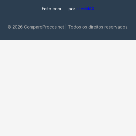
Feito com
por
sitesMAX
©
2026
ComparePrecos.net | Todos os direitos reservados.