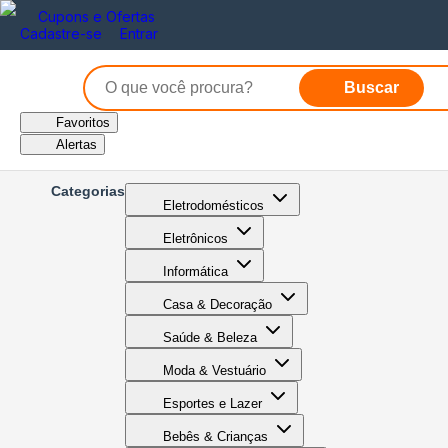
Cupons e Ofertas
Cadastre-se
Entrar
Buscar
Favoritos
Alertas
Categorias
Eletrodomésticos
Eletrônicos
Informática
Casa & Decoração
Saúde & Beleza
Moda & Vestuário
Esportes e Lazer
Bebês & Crianças