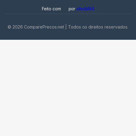
Feito com
por
sitesMAX
©
2026
ComparePrecos.net | Todos os direitos reservados.