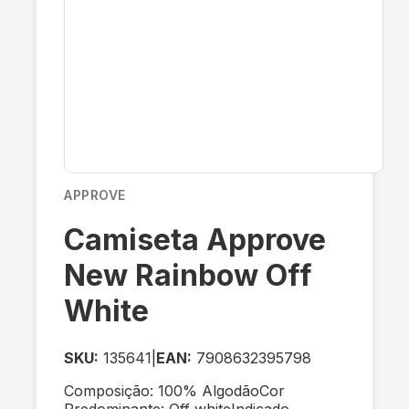
APPROVE
Camiseta Approve
New Rainbow Off
White
SKU:
135641
|
EAN:
7908632395798
Composição: 100% AlgodãoCor
Predominante: Off whiteIndicado