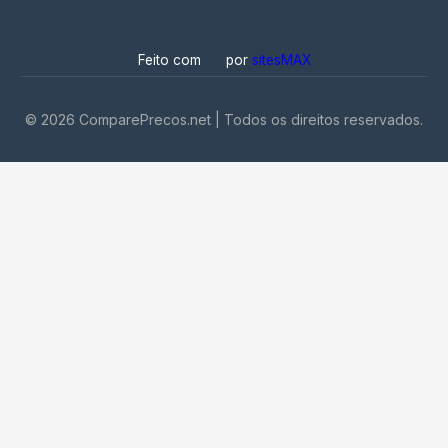
Feito com
por
sitesMAX
©
2026
ComparePrecos.net | Todos os direitos reservados.