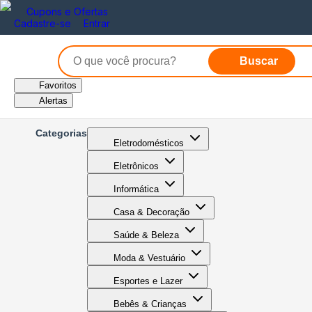
Cupons e Ofertas
Cadastre-se
Entrar
Buscar
Favoritos
Alertas
Categorias
Eletrodomésticos
Eletrônicos
Informática
Casa & Decoração
Saúde & Beleza
Moda & Vestuário
Esportes e Lazer
Bebês & Crianças