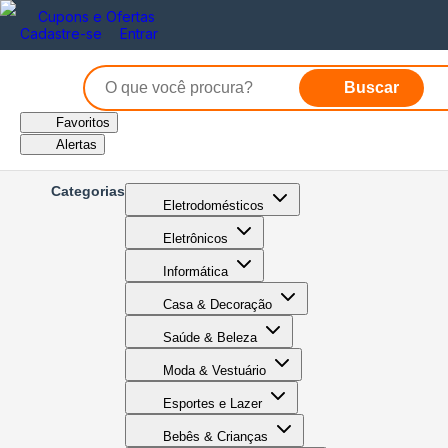
Cupons e Ofertas
Cadastre-se
Entrar
Buscar
Favoritos
Alertas
Categorias
Eletrodomésticos
Eletrônicos
Informática
Casa & Decoração
Saúde & Beleza
Moda & Vestuário
Esportes e Lazer
Bebês & Crianças