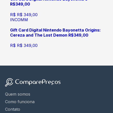
R$349,00
R$
R$ 349,00
INCOMM
Gift Card Digital Nintendo Bayonetta Origins:
Cereza and The Lost Demon R$349,00
R$
R$ 349,00
Quem somos
Como funciona
Contato