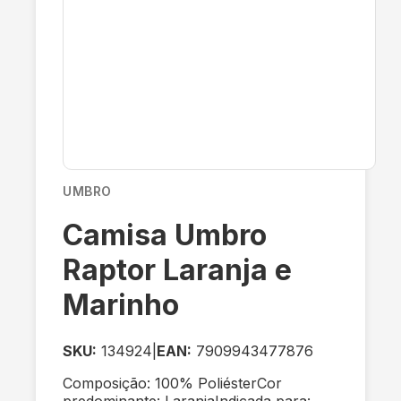
UMBRO
Camisa Umbro
Raptor Laranja e
Marinho
SKU:
134924
|
EAN:
7909943477876
Composição: 100% PoliésterCor
predominante: LaranjaIndicada para: