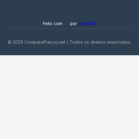
Feito com
por
sitesMAX
©
2026
ComparePrecos.net | Todos os direitos reservados.