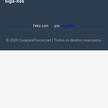
Siga-nos
Feito com
por
sitesMAX
©
2026
ComparePrecos.net | Todos os direitos reservados.