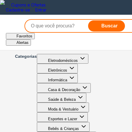
Cupons e Ofertas
Cadastre-se
Entrar
Buscar
Favoritos
Alertas
Categorias
Eletrodomésticos
Eletrônicos
Informática
Casa & Decoração
Saúde & Beleza
Moda & Vestuário
Esportes e Lazer
Bebês & Crianças