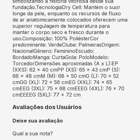
simbolizando a história vitoriosa desde sua
fundação.TecnologiaDry Cell: Mantém o suor
longe da pele, enquanto os recursos de fluxo
de ar anatomicamente colocados oferecem uma
superior regulagem de temperatura para
manter o corpo seco e fresco durante o
uso.Composição: 100% PoliésterCor
predominante: VerdeClube: PalmeirasOrigem:
NacionalGênero: FemininoEscudo:
BordadoManga: CurtaGola: PoloModelo:
TorcedorDimensões aproximadas (A x L):EP
(XXS): 62 x 40 cmPP (XS): 65 x 43 cmP (S):
66 x 48 cmM (M): 68 x 50 cmG (L): 70 x 52
cmGG (XL): 72 x 56 cmEG (XXL): 74 x 65
cmEEG (3XL): 75 x 68 cmEEEG (4XL): 76 x 70
cmEEEEG (5XL): 77 x 72 cm
Avaliações dos Usuários
Deixe sua avaliação
Qual a sua nota?