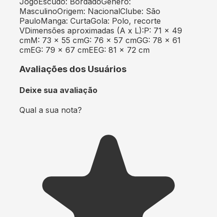
JogoEscudo: BordadoGênero:
MasculinoOrigem: NacionalClube: São
PauloManga: CurtaGola: Polo, recorte
VDimensões aproximadas (A x L):P: 71 x 49
cmM: 73 x 55 cmG: 76 x 57 cmGG: 78 x 61
cmEG: 79 x 67 cmEEG: 81 x 72 cm
Avaliações dos Usuários
Deixe sua avaliação
Qual a sua nota?