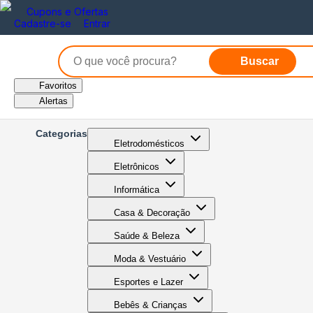
Cupons e Ofertas
Cadastre-se
Entrar
Buscar
Favoritos
Alertas
Categorias
Eletrodomésticos
Eletrônicos
Informática
Casa & Decoração
Saúde & Beleza
Moda & Vestuário
Esportes e Lazer
Bebês & Crianças