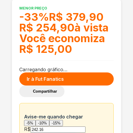
MENOR PREÇO
-
33
%
R$ 379,90
R$ 254,90
à vista
Você economiza
R$ 125,00
Carregando gráfico…
Ir à
Fut Fanatics
Compartilhar
Avise-me quando chegar
-5%
-10%
-15%
R$