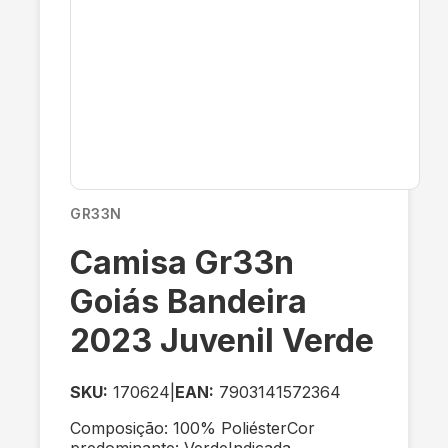
GR33N
Camisa Gr33n
Goiás Bandeira
2023 Juvenil Verde
SKU:
170624
|
EAN:
7903141572364
Composição: 100% PoliésterCor
predominante: VerdeIndicada