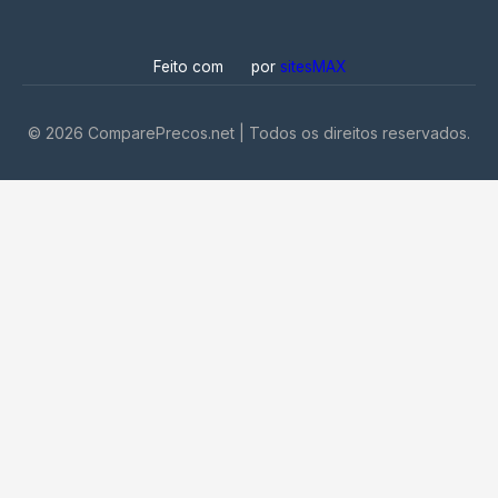
Feito com
por
sitesMAX
©
2026
ComparePrecos.net | Todos os direitos reservados.