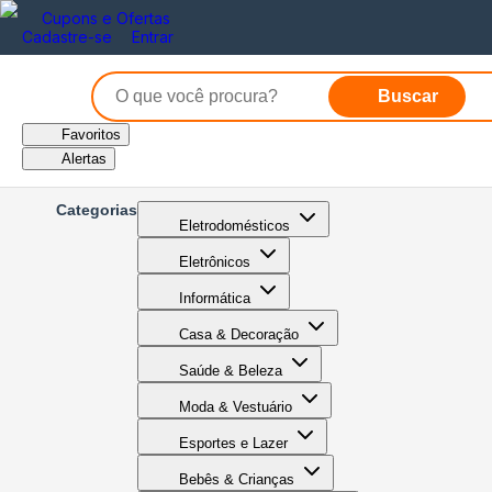
Cupons e Ofertas
Cadastre-se
Entrar
Buscar
Favoritos
Alertas
Categorias
Eletrodomésticos
Eletrônicos
Informática
Casa & Decoração
Saúde & Beleza
Moda & Vestuário
Esportes e Lazer
Bebês & Crianças