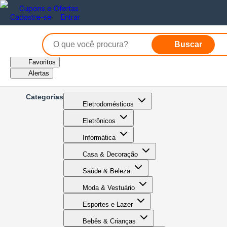
Cupons e Ofertas
Cadastre-se
Entrar
Buscar
Favoritos
Alertas
Categorias
Eletrodomésticos
Eletrônicos
Informática
Casa & Decoração
Saúde & Beleza
Moda & Vestuário
Esportes e Lazer
Bebês & Crianças