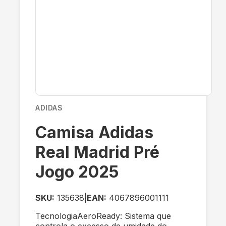
ADIDAS
Camisa Adidas
Real Madrid Pré
Jogo 2025
SKU:
135638
|
EAN:
4067896001111
TecnologiaAeroReady: Sistema que
controla o excesso de umidade do