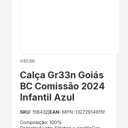
GR33N
Calça Gr33n Goiás
BC Comissão 2024
Infantil Azul
SKU:
158432
|
EAN:
MPN-13272914915f
Composição: 100%
PoliésterAjuste: Elástico e cordãoCor