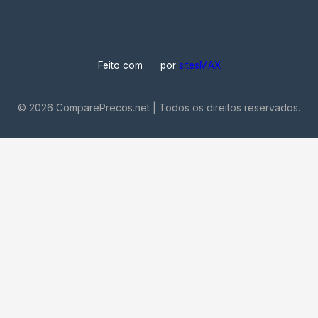
Feito com
por
sitesMAX
©
2026
ComparePrecos.net | Todos os direitos reservados.