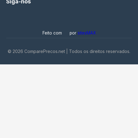
Siga-nos
Feito com
por
sitesMAX
©
2026
ComparePrecos.net | Todos os direitos reservados.