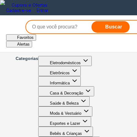
Cupons e Ofertas
Cadastre-se
Entrar
Buscar
Favoritos
Alertas
Categorias
Eletrodomésticos
Eletrônicos
Informática
Casa & Decoração
Saúde & Beleza
Moda & Vestuário
Esportes e Lazer
Bebês & Crianças