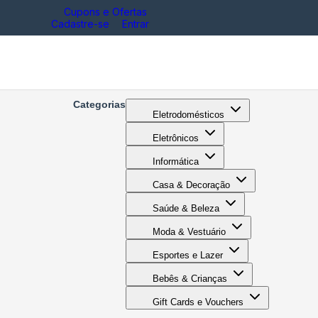
Cupons e Ofertas
Cadastre-se
Entrar
Categorias
Eletrodomésticos
Eletrônicos
Informática
Casa & Decoração
Saúde & Beleza
Moda & Vestuário
Esportes e Lazer
Bebês & Crianças
Gift Cards e Vouchers