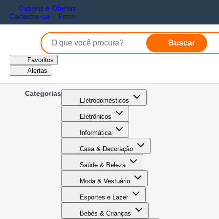
Cupons e Ofertas
Cadastre-se
Entrar
Buscar
Favoritos
Alertas
Categorias
Eletrodomésticos
Eletrônicos
Informática
Casa & Decoração
Saúde & Beleza
Moda & Vestuário
Esportes e Lazer
Bebês & Crianças