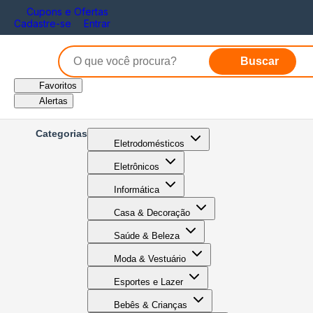
Cupons e Ofertas
Cadastre-se
Entrar
Buscar
Favoritos
Alertas
Categorias
Eletrodomésticos
Eletrônicos
Informática
Casa & Decoração
Saúde & Beleza
Moda & Vestuário
Esportes e Lazer
Bebês & Crianças