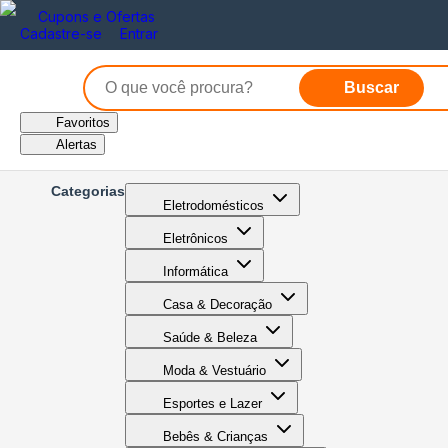
Cupons e Ofertas
Cadastre-se
Entrar
Buscar
Favoritos
Alertas
Categorias
Eletrodomésticos
Eletrônicos
Informática
Casa & Decoração
Saúde & Beleza
Moda & Vestuário
Esportes e Lazer
Bebês & Crianças