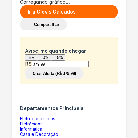
Carregando gráfico…
Ir à
Clóvis Calçados
Compartilhar
Avise-me quando chegar
-5%
-10%
-15%
R$
Criar Alerta (R$ 379,99)
Departamentos Principais
Eletrodomésticos
Eletrônicos
Informática
Casa e Decoração