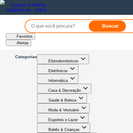
Cupons e Ofertas
Cadastre-se
Entrar
Buscar
Favoritos
Alertas
Categorias
Eletrodomésticos
Eletrônicos
Informática
Casa & Decoração
Saúde & Beleza
Moda & Vestuário
Esportes e Lazer
Bebês & Crianças