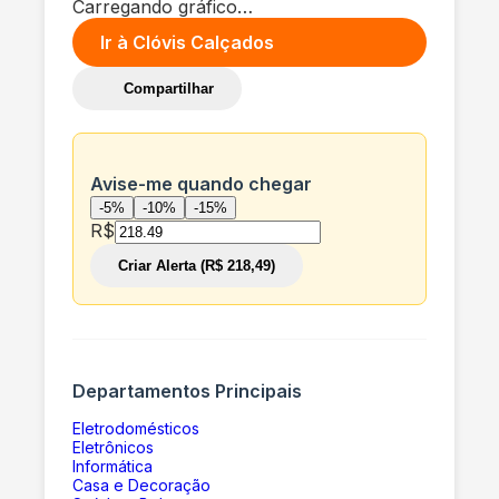
Carregando gráfico…
Ir à
Clóvis Calçados
Compartilhar
Avise-me quando chegar
-5%
-10%
-15%
R$
Criar Alerta (R$ 218,49)
Departamentos Principais
Eletrodomésticos
Eletrônicos
Informática
Casa e Decoração