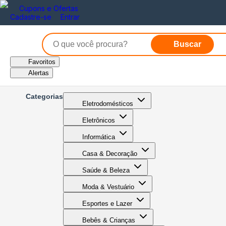
Cupons e Ofertas
Cadastre-se
Entrar
Buscar
Favoritos
Alertas
Categorias
Eletrodomésticos
Eletrônicos
Informática
Casa & Decoração
Saúde & Beleza
Moda & Vestuário
Esportes e Lazer
Bebês & Crianças