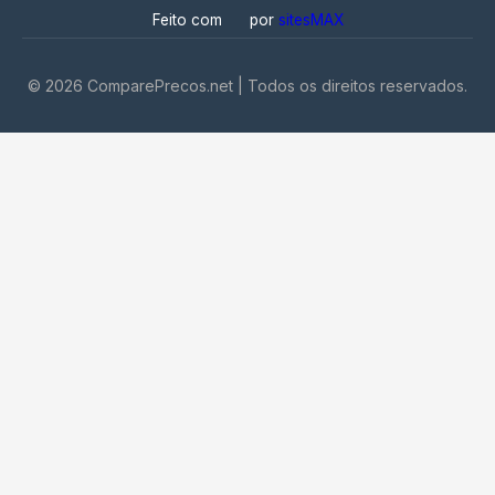
Feito com
por
sitesMAX
©
2026
ComparePrecos.net | Todos os direitos reservados.