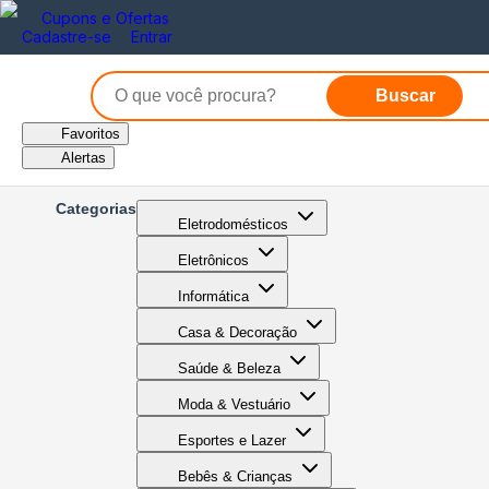
Cupons e Ofertas
Cadastre-se
Entrar
Buscar
Favoritos
Alertas
Categorias
Eletrodomésticos
Eletrônicos
Informática
Casa & Decoração
Saúde & Beleza
Moda & Vestuário
Esportes e Lazer
Bebês & Crianças