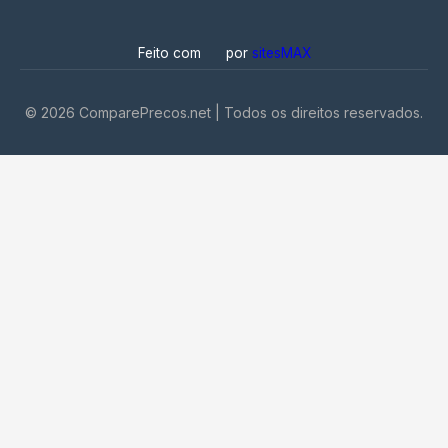
Feito com
por
sitesMAX
©
2026
ComparePrecos.net | Todos os direitos reservados.