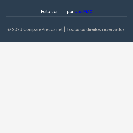
Feito com
por
sitesMAX
©
2026
ComparePrecos.net | Todos os direitos reservados.