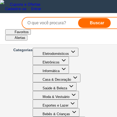
Cupons e Ofertas
Cadastre-se
Entrar
Buscar
Favoritos
Alertas
Categorias
Eletrodomésticos
Eletrônicos
Informática
Casa & Decoração
Saúde & Beleza
Moda & Vestuário
Esportes e Lazer
Bebês & Crianças