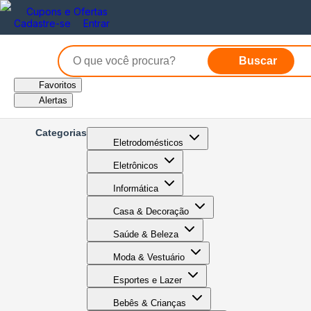
Cupons e Ofertas
Cadastre-se
Entrar
Buscar
Favoritos
Alertas
Categorias
Eletrodomésticos
Eletrônicos
Informática
Casa & Decoração
Saúde & Beleza
Moda & Vestuário
Esportes e Lazer
Bebês & Crianças