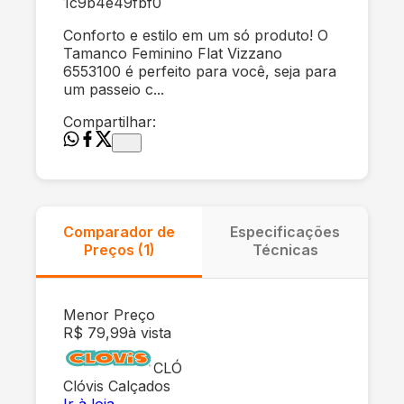
1c9b4e49fbf0
Conforto e estilo em um só produto! O
Tamanco Feminino Flat Vizzano
6553100 é perfeito para você, seja para
um passeio c...
Compartilhar:
Comparador de
Especificações
Preços (
1
)
Técnicas
Menor Preço
R$ 79,99
à vista
CLÓ
Clóvis Calçados
Ir à loja