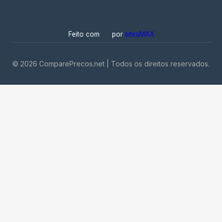
Feito com
por
sitesMAX
©
2026
ComparePrecos.net | Todos os direitos reservados.