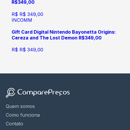
R$349,00
R$
R$ 349,00
INCOMM
Gift Card Digital Nintendo Bayonetta Origins:
Cereza and The Lost Demon R$349,00
R$
R$ 349,00
Quem somos
Como funciona
Contato