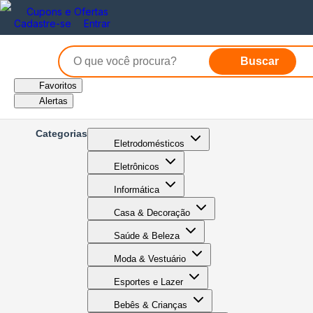
Cupons e Ofertas
Cadastre-se
Entrar
Buscar
Favoritos
Alertas
Categorias
Eletrodomésticos
Eletrônicos
Informática
Casa & Decoração
Saúde & Beleza
Moda & Vestuário
Esportes e Lazer
Bebês & Crianças