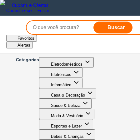
Cupons e Ofertas
Cadastre-se
Entrar
Buscar
Favoritos
Alertas
Categorias
Eletrodomésticos
Eletrônicos
Informática
Casa & Decoração
Saúde & Beleza
Moda & Vestuário
Esportes e Lazer
Bebês & Crianças