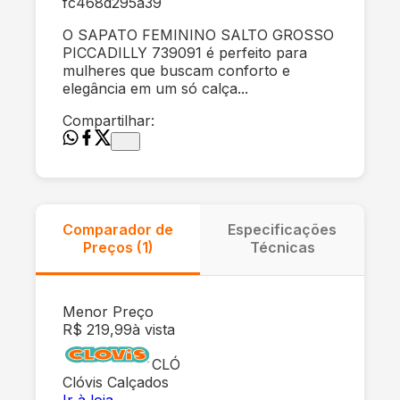
fc468d295a39
O SAPATO FEMININO SALTO GROSSO
PICCADILLY 739091 é perfeito para
mulheres que buscam conforto e
elegância em um só calça...
Compartilhar:
Comparador de
Especificações
Preços (
1
)
Técnicas
Menor Preço
R$ 219,99
à vista
CLÓ
Clóvis Calçados
Ir à loja