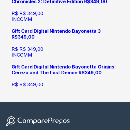
Chronicles 2: Definitive Edition R$349,00
R$
R$ 349,00
INCOMM
Gift Card Digital Nintendo Bayonetta 3
R$349,00
R$
R$ 349,00
INCOMM
Gift Card Digital Nintendo Bayonetta Origins:
Cereza and The Lost Demon R$349,00
R$
R$ 349,00