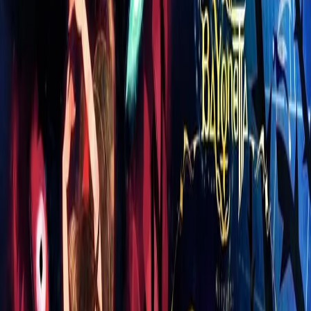
Histórico de Preços
Carregando histórico…
Descrição do Produto
Procurando por um sapato de qualidade e
extremo conforto? O Sapatênis Masculino
Confort Way 902502 é a escolha perfeita! Com
design moderno e elegante, ele é ideal para
qualquer ocasião, além de contar com materiais
de alta qualidade e durabilidade. Garanta o seu
agora mesmo!
Avaliações dos Usuários
Deixe sua avaliação
Qual a sua nota?