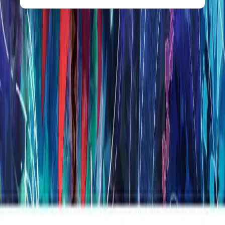
Opções de Presente
INCOMM
Gift Card Digital Riot Valorant R$50,00
R$
R$ 50,00
INCOMM
Gift Card Digital McAfee Plus Premium
Individual R$149,90
R$
R$ 149,90
INCOMM
Gift Card Digital McAfee Total Protection 5
Dispositivos R$79,90
R$
R$ 79,90
INCOMM