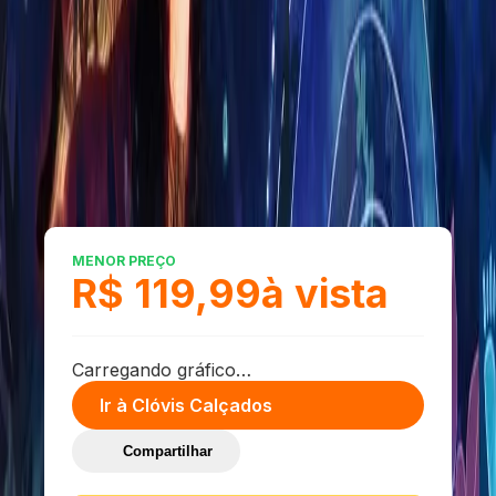
Seu comentário
Enviar Avaliação
Últimas Avaliações
MENOR PREÇO
R$ 119,99
à vista
Carregando gráfico…
Ir à
Clóvis Calçados
Compartilhar