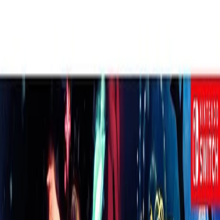
76dcd1a9a64a
Procurando por um sapato de qualidade
e extremo conforto? O Sapatênis
Masculino Confort Way 902502 é a
escolha perfeita!...
Compartilhar:
Comparador de
Especificações
Preços (
1
)
Técnicas
Menor Preço
R$ 119,99
à vista
CLÓ
Clóvis Calçados
Ir à loja