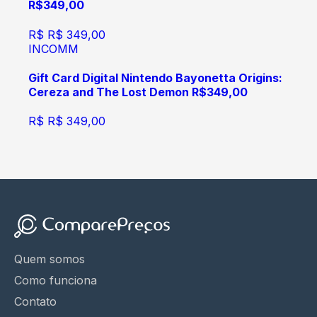
R$349,00
R$
R$ 349,00
INCOMM
Gift Card Digital Nintendo Bayonetta Origins:
Cereza and The Lost Demon R$349,00
R$
R$ 349,00
Quem somos
Como funciona
Contato