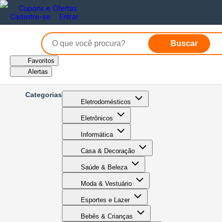
Cupons e Ofertas
Cadastre-se
Entrar
Buscar
Favoritos
Alertas
Categorias
Eletrodomésticos
Eletrônicos
Informática
Casa & Decoração
Saúde & Beleza
Moda & Vestuário
Esportes e Lazer
Bebês & Crianças