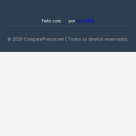
Feito com
por
sitesMAX
©
2026
ComparePrecos.net | Todos os direitos reservados.