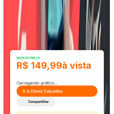
Seu comentário
Enviar Avaliação
Últimas Avaliações
MENOR PREÇO
R$ 149,99
à vista
Carregando gráfico…
Ir à
Clóvis Calçados
Compartilhar