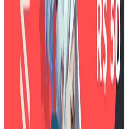
Histórico de Preços
Carregando histórico…
Descrição do Produto
A Sandália Feminina Salto Taça Via Marte
149009 é o calçado perfeito para as mulheres
que buscam elegância e conforto em um único
produto. Com design exclusivo, esse modelo é
exatamente o que você precisa para compor
looks incríveis em todas as estações do ano.A
sandália possui um salto taça que proporciona
maior estabilidade e conforto ao caminhar, além
de alongar a silhueta e deixar o visual ainda
mais charmoso. Confeccionada com materiais
de alta qualidade, ela é resistente e durável,
garantindo uma maior vida útil ao calçado.O
acabamento impecável é outro destaque dessa