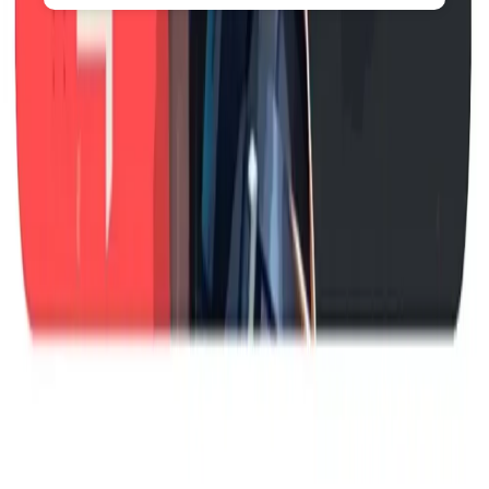
Opções de Presente
INCOMM
Gift Card Digital Riot Valorant R$50,00
R$
R$ 50,00
INCOMM
Gift Card Digital McAfee Plus Premium
Individual R$149,90
R$
R$ 149,90
INCOMM
Gift Card Digital McAfee Total Protection 5
Dispositivos R$79,90
R$
R$ 79,90
INCOMM