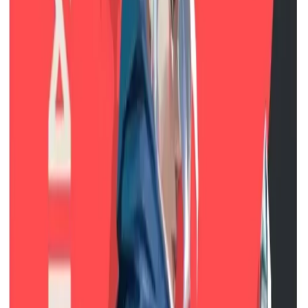
sandália feminina. Com um detalhe em textura
na parte superior, ela é extremamente
sofisticada e vai conquistar os corações das
mulheres mais exigentes. Além disso, o
fechamento é feito por fivela, proporcionando
um melhor ajuste aos pés.Ideal para diversas
ocasiões, desde o trabalho até eventos sociais,
a Sandália Feminina Salto Taça Via Marte
149009 é versátil e combina com diferentes
looks. Seja com saia, vestido ou calça, ela vai
deixar seu visual ainda mais moderno e
elegante.Não perca mais tempo e adquira agora
mesmo essa sandália feminina incrível. Além de
todo o estilo e conforto, ela também conta com
a qualidade e o renome da marca Via Marte.
Aproveite e garanta já a sua!
Avaliações dos Usuários
Deixe sua avaliação
Qual a sua nota?