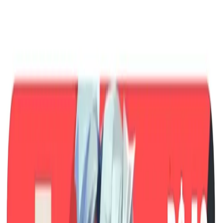
e91fc10c5323
A Sandália Feminina Salto Taça Via
Marte 149009 é o calçado perfeito para
as mulheres que buscam elegância e
conforto em...
Compartilhar:
Comparador de
Especificações
Preços (
1
)
Técnicas
Menor Preço
R$ 149,99
à vista
CLÓ
Clóvis Calçados
Ir à loja