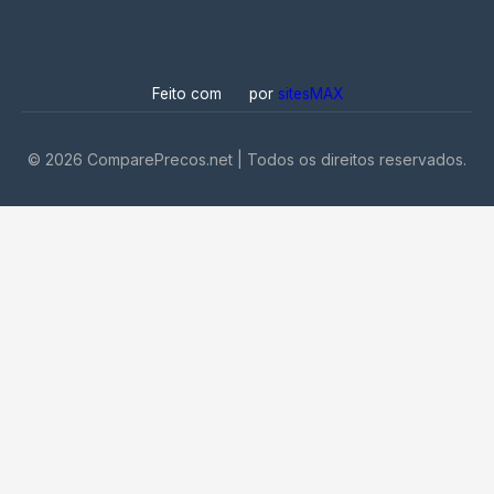
Feito com
por
sitesMAX
©
2026
ComparePrecos.net | Todos os direitos reservados.