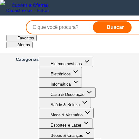
Cupons e Ofertas
Cadastre-se
Entrar
Buscar
Favoritos
Alertas
Categorias
Eletrodomésticos
Eletrônicos
Informática
Casa & Decoração
Saúde & Beleza
Moda & Vestuário
Esportes e Lazer
Bebês & Crianças