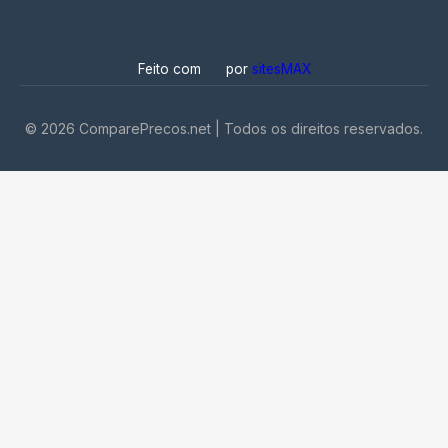
Feito com
por
sitesMAX
©
2026
ComparePrecos.net | Todos os direitos reservados.