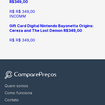
R$349,00
R$
R$ 349,00
INCOMM
Gift Card Digital Nintendo Bayonetta Origins:
Cereza and The Lost Demon R$349,00
R$
R$ 349,00
Quem somos
Como funciona
Contato