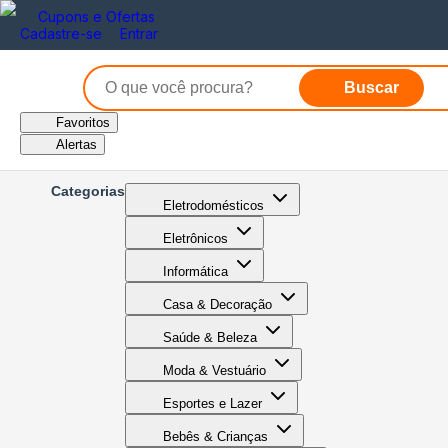
Cupons e Ofertas
Cadastre-se
Entrar
Buscar
Favoritos
Alertas
Categorias
Eletrodomésticos
Eletrônicos
Informática
Casa & Decoração
Saúde & Beleza
Moda & Vestuário
Esportes e Lazer
Bebês & Crianças