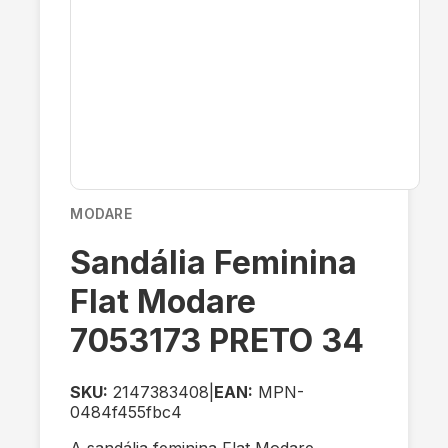
MODARE
Sandália Feminina
Flat Modare
7053173 PRETO 34
SKU:
2147383408
|
EAN:
MPN-
0484f455fbc4
A sandália feminina Flat Modare