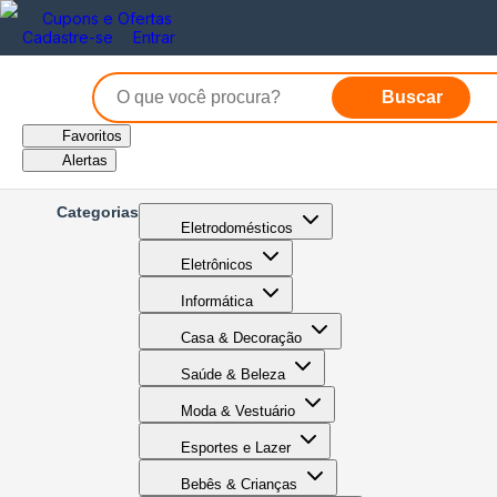
Cupons e Ofertas
Cadastre-se
Entrar
Buscar
Favoritos
Alertas
Categorias
Eletrodomésticos
Eletrônicos
Informática
Casa & Decoração
Saúde & Beleza
Moda & Vestuário
Esportes e Lazer
Bebês & Crianças