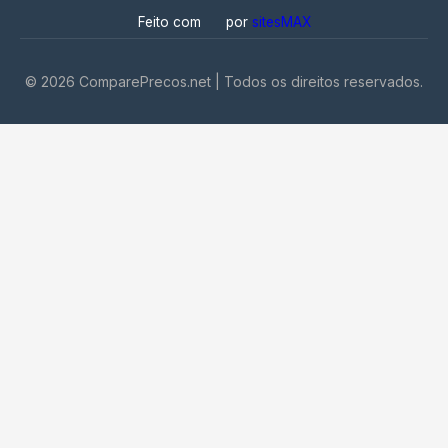
Feito com
por
sitesMAX
©
2026
ComparePrecos.net | Todos os direitos reservados.