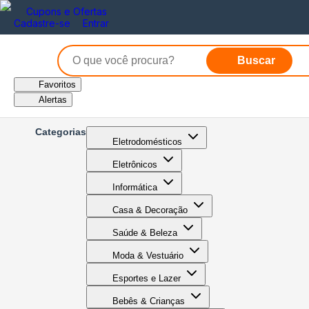
Cupons e Ofertas
Cadastre-se
Entrar
Buscar
Favoritos
Alertas
Categorias
Eletrodomésticos
Eletrônicos
Informática
Casa & Decoração
Saúde & Beleza
Moda & Vestuário
Esportes e Lazer
Bebês & Crianças