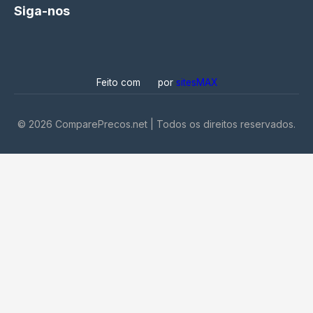
Siga-nos
Feito com
por
sitesMAX
©
2026
ComparePrecos.net | Todos os direitos reservados.