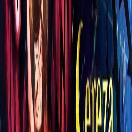
conforto para os pezinhos dos meninos. Seu
solado antiderrapante garante segurança e
estabilidade ao caminhar. Adquira já essa papete
e dê o melhor para os seus filhos, eles vão
amar!
Avaliações dos Usuários
Deixe sua avaliação
Qual a sua nota?