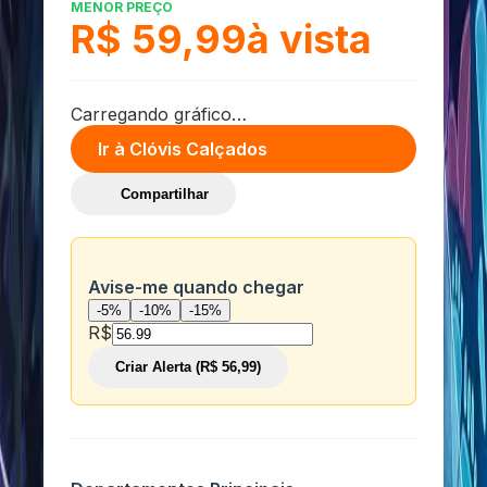
MENOR PREÇO
R$ 59,99
à vista
Carregando gráfico…
Ir à
Clóvis Calçados
Compartilhar
Avise-me quando chegar
-5%
-10%
-15%
R$
Criar Alerta (R$ 56,99)