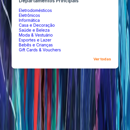
Departamentos Principais
Eletrodomésticos
Eletrônicos
Informática
Casa e Decoração
Saúde e Beleza
Moda & Vestuário
Esportes e Lazer
Bebês e Crianças
Gift Cards & Vouchers
Ver todas
Opções de Presente
INCOMM
Gift Card Digital Riot Valorant R$50,00
R$
R$ 50,00
INCOMM