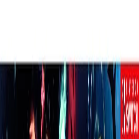
SKU:
2147383849
|
EAN:
MPN-
f1ccde15d13a
,ÁfricaA Papete Infantil Masculina
Molekinho 2400139 é perfeita para
deixar os meninos ainda mais estilosos e
confortáve...
Compartilhar:
Comparador de
Especificações
Preços (
1
)
Técnicas
Menor Preço
R$ 59,99
à vista
CLÓ