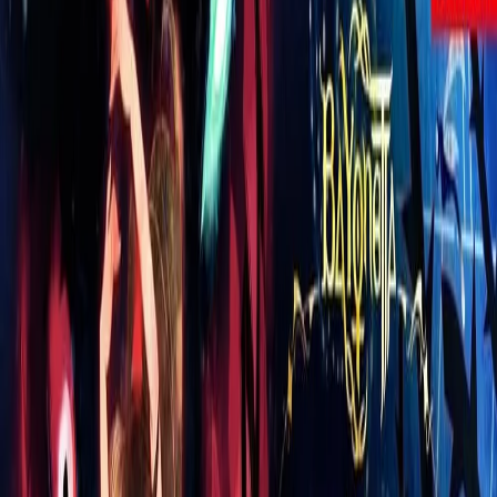
Clóvis Calçados
Ir à loja
Histórico de Preços
Carregando histórico…
Descrição do Produto
,ÁfricaA Papete Infantil Masculina Molekinho
2400139 é perfeita para deixar os meninos
ainda mais estilosos e confortáveis! Produzida
com material de alta qualidade, ela garante
durabilidade e resistência para acompanhar as
aventuras dos pequenos. Além disso, seu
design moderno e cores vibrantes vão fazer
sucesso entre as crianças. Ideal para ser usada
no dia a dia, em passeios ou até mesmo em
momentos de diversão, a Papete Molekinho é
leve e flexível, proporcionando liberdade e