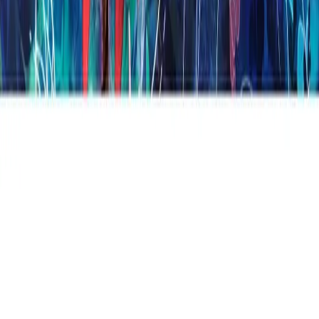
Gift Card Digital McAfee Plus Premium
Individual R$149,90
R$
R$ 149,90
INCOMM
Gift Card Digital McAfee Total Protection 5
Dispositivos R$79,90
R$
R$ 79,90
INCOMM
Gift Card Digital McAfee Total Protection 1
Dispositivo R$49,90
R$
R$ 49,90
INCOMM
Gift Card Digital Nintendo Bravely Default II
R$349,00
R$
R$ 349,00