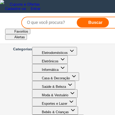
Cupons e Ofertas
Cadastre-se
Entrar
Buscar
Favoritos
Alertas
Categorias
Eletrodomésticos
Eletrônicos
Informática
Casa & Decoração
Saúde & Beleza
Moda & Vestuário
Esportes e Lazer
Bebês & Crianças