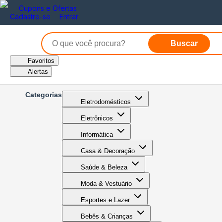
Cupons e Ofertas
Cadastre-se
Entrar
Buscar
Favoritos
Alertas
Categorias
Eletrodomésticos
Eletrônicos
Informática
Casa & Decoração
Saúde & Beleza
Moda & Vestuário
Esportes e Lazer
Bebês & Crianças