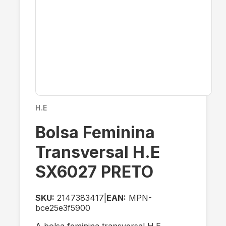
H.E
Bolsa Feminina
Transversal H.E
SX6027 PRETO
SKU:
2147383417
|
EAN:
MPN-
bce25e3f5900
A bolsa feminina transversal H.E