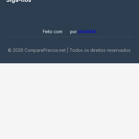
Feito com
por
sitesMAX
©
2026
ComparePrecos.net | Todos os direitos reservados.