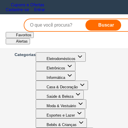
Cupons e Ofertas
Cadastre-se
Entrar
Buscar
Favoritos
Alertas
Categorias
Eletrodomésticos
Eletrônicos
Informática
Casa & Decoração
Saúde & Beleza
Moda & Vestuário
Esportes e Lazer
Bebês & Crianças